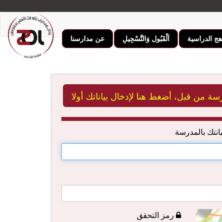
|
|
هج الدراسية
اَلْقَبُول وَالتَّسْجِيلِ
عن مدارسنا
ة من قبل، أضغط هنا لإدخال بياناتك أولا
انتك بالمدرسة
رمز التحقق