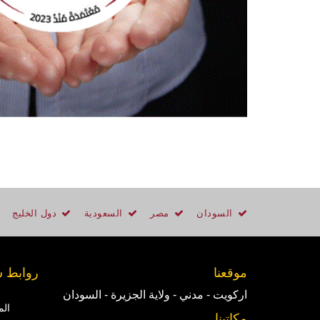
السودان
مصر
السعودية
دول الخليج
موقعنا
روابط 
اركويت - مدني - ولاية الجزيرة - السودان
الم
مكاتبنا