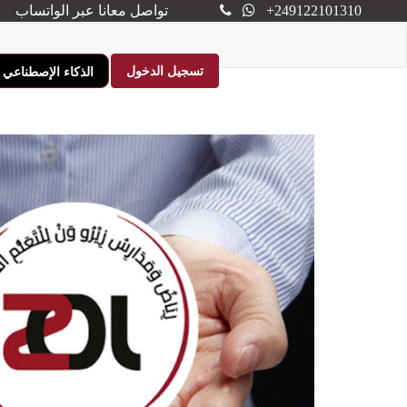
+249122101310
🎓 رسمياً: 20 سبتمبر2026 موعدنا.. تأكد الموعد.. وانطلق العد التنازلي لعام دراسي استثنائي باذن الله
تواصل معانا عبر الواتساب
|
الذكاء الإصطناعي
تسجيل الدخول