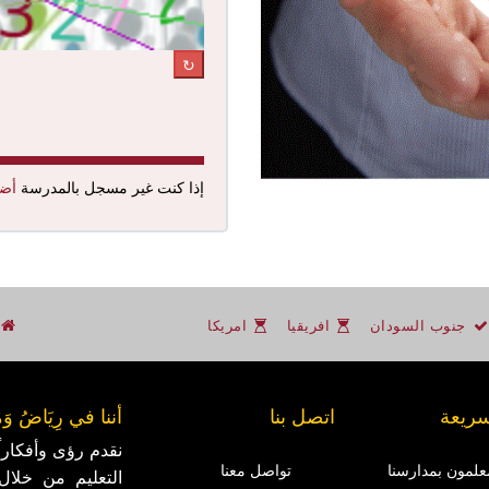
↻
إذا كنت غير مسجل بالمدرسة
أضغ
ن
جنوب السودان
افريقيا
امريكا
سريعة
اتصل بنا
أننا في رِيَاضُ وَمَدَا
نقدم رؤى وأفكارا
علمون بمدارسنا
تواصل معنا
التعليم من خلال