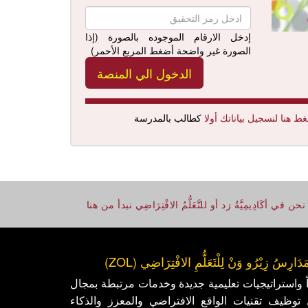
إدخل الارقام الموجوده بالصورة (إذا
الصورة غير واضحة أضغط المربع الأحمر)
الدخول الي المنصة
ط هنا لنسجيل بياناتك أولا
كطالب بالمدرسة
حن في أكَادِيمِيَّةُ زد أو للتَّعَلُّمُ الافْتِرَاضِي نبدأ من هنا
رِسُ زِيْرُو وَنْ لِلْتَعَلُّمِ الافْتِرَاضِي (ZOL)
ً واستراتيجيات تعليمية جديدة وخدمات مرتبطة بمجال
 توظيف تقنيات الواقع الافتراضي والمعزز والذكاء