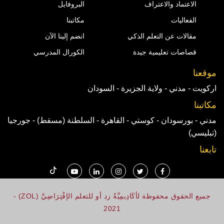
الاعتماد والاعتراف
البروفايل
الفعاليات
مكاتبنا
مقالات عن التعلم الذكي
انضم إلينا الآن
قصاصات تعليمية جيدة
الكورال المدرسي
موقعنا
اركويت - مدني - ولاية الجزيرة - السودان
مكاتبنا
مدني - بورسودان - كوستي - القاهرة - السلطنة (مسقط) - جورجيا
(تبليسي)
تابعنا
جميع الحقوق محفوظة لأكَادِيمِيَّةُ زد أو للتعلم الإفْتِرَاضِيَّ (ZOL) -
2021