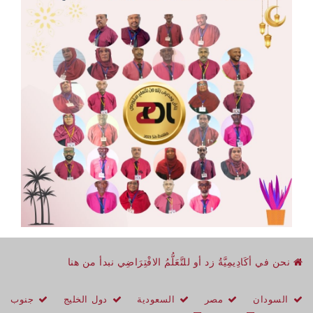
نحن في أكَادِيمِيَّةُ زد أو للتَّعَلُّمُ الافْتِرَاضِي نبدأ من هنا
السودان
مصر
السعودية
دول الخليج
جنوب