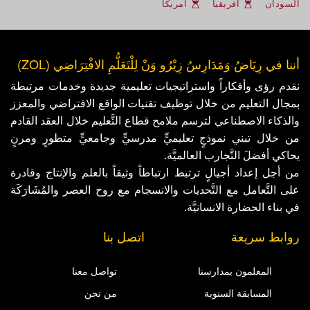
السودان
افريقيا
امريكا
أننا في رِيَاضُ وَمَدَارِسُ زِيْرُو وَنْ لِلْتَعَلُّمِ الافْتِرَاضِي (ZOL)
نقدم رؤى وأفكاراً واستراتيجيات تعليمية جديدة وخدمات مرتبطة
بمجال التعليم من خلال توظيف تقنيات الواقع الافتراضي والمعزز
والذكاء الاصطناعي لترسم ملامح قطاع التَّعليم خلال العقد القادم
من خلال تبني نموذجٍ تعليميٍّ مدرسيٍّ وجامعيٍّ متطورٍ ومرنٍ
يحاكي أفضلَ التَّجارب العالميَّة.
من أجل إعداد أجيالٍ ترتبط ارتباطاً وثيقاً بالعلم والإنتاج وقادرة
على التَّعامل مع التَّحديات والانسجام مع روح العصر والمُشَارَكَة
في بناء الحضارة الانسانيَّة.
روابط سريعة
اتصل بنا
المعلمون بمدارسنا
تواصل معنا
المسابقة السنوية
من نحن